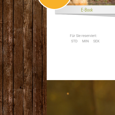
Für Sie reserviert:
STD
MIN
SEK